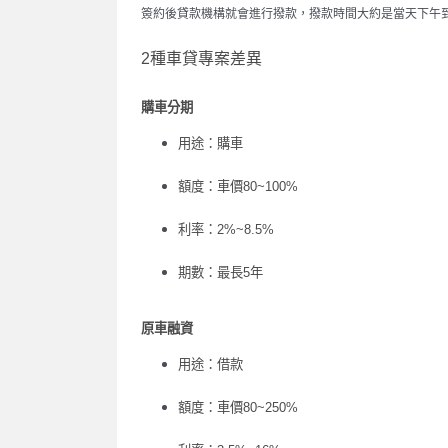
簽約後貸款機構就會進行撥款，撥款時間大約是當天下午
2
種車貸專案差異
購車分期
用途：購車
額度：車價
80~100%
利率：
2%~8.5%
期數：最長
5
年
原車融資
用途：借款
額度：車價
80~250%