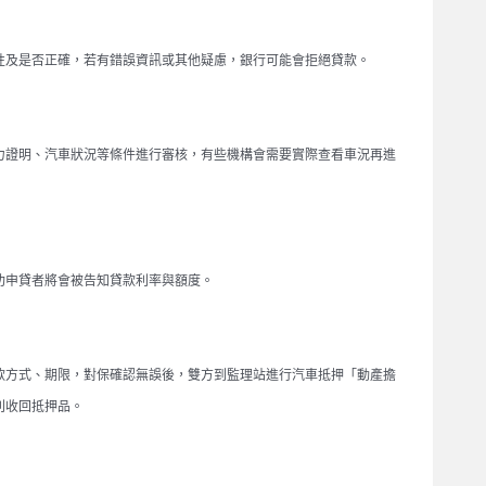
性及是否正確，若有錯誤資訊或其他疑慮，銀行可能會拒絕貸款。
力證明、汽車狀況等條件進行審核，有些機構會需要實際查看車況再進
功申貸者將會被告知貸款利率與額度。
款方式、期限，對保確認無誤後，雙方到監理站進行汽車抵押「動產擔
利收回抵押品。