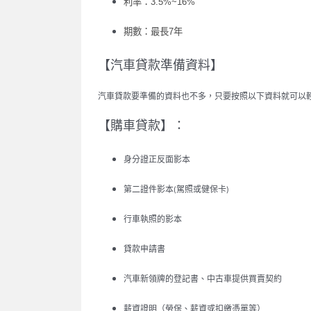
利率：
3.5%~16%
期數：最長
7
年
【汽車貸款準備資料】
汽車貸款要準備的資料也不多，只要按照以下資料就可以
【購車貸款】：
身分證正反面影本
第二證件影本
駕照或健保卡
(
)
行車執照的影本
貸款申請書
汽車新領牌的登記書、中古車提供買賣契約
薪資證明（勞保、薪資或扣繳憑單等）