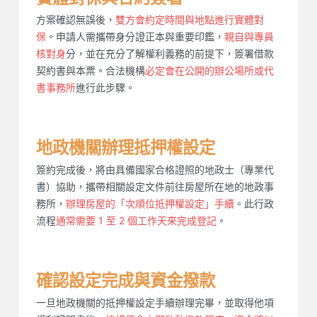
方案確認無誤後，
雙方會約定時間與地點進行實體對
保
。申請人需攜帶身分證正本與重要印鑑，
親自與專員
核對身
分，並在充分了解權利義務的前提下，簽署借款
契約書與本票。合法機構
必定會在公開的辦公場所或代
書事務所
進行此步驟。
地政機關辦理抵押權設定
簽約完成後，將由具備國家合格證照的地政士（專業代
書）協助，攜帶相關設定文件前往房屋所在地的地政事
務所，
辦理房屋的「次順位抵押權設定」手續
。此行政
流程
通常需要 1 至 2 個工作天來完成登記
。
確認設定完成與資金撥款
一旦地政機關的抵押權設定手續辦理完畢，並取得他項