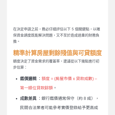
申請二胎房屋增貸前，5大必看
注意事項
在決定申請之前，務必仔細評估以下 5 個關鍵點，以確
保資金調度既能解決問題，又不至於造成過重的財務負
擔。
精準計算房屋剩餘殘值與可貸額度
額度決定了資金需求的覆蓋率，建議從以下幾點進行初
步估算：
鑑價邏輯
：
額度 = (房屋市價 x 貸款成數) –
第一順位貸款餘額
。
成數差異
：銀行鑑價通常保守（約 8 成），
民間合法業者可能參考實價登錄給予更高成