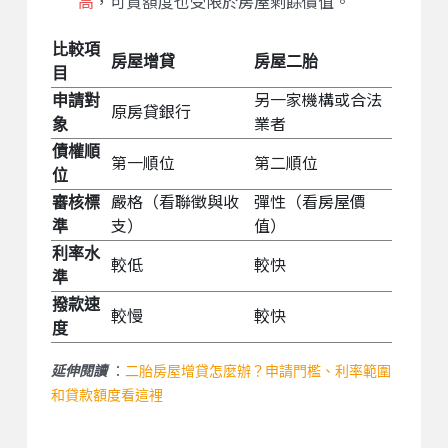
高
，可貸額度也受限於房屋剩餘價值。
比較項
房屋增貸
房屋二胎
目
申請對
另一家機構或合法
原房貸銀行
象
業者
債權順
第一順位
第二順位
位
審核標
嚴格（看聯徵與收
彈性（看房屋價
準
支）
值）
利率水
較低
較快
準
撥款速
較慢
較快
度
：
二胎房屋增貸怎麼辦？申請門檻、利率範圍
延伸閱讀
和貸款額度看這裡