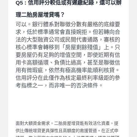
Q5 : 信用評分較低或有遲繳紀錄，還可以辦
理二胎房屋增貸嗎？
可以。銀行體系對聯徵分數有嚴格的底線要
求，低於標準通常會直接婉拒。但若轉向合
法的大型融資公司或民間代書通路，審核的
核心標準會轉移到「房屋剩餘殘值」上。只
要房屋仍有足夠的增值空間，即使近期有信
用卡高額循環、負債比過高，甚至是聯徵信
用有微瑕疵，依然有極高機率能順利核貸。
信用評分在此僅作為核定最終利率級距的參
考指標之一，而非唯一的否決條件。
總結
面對大額資金需求，二胎房屋增貸能有效活化資產，提
供比傳統增貸更具彈性且高額度的救援管道。在正式申