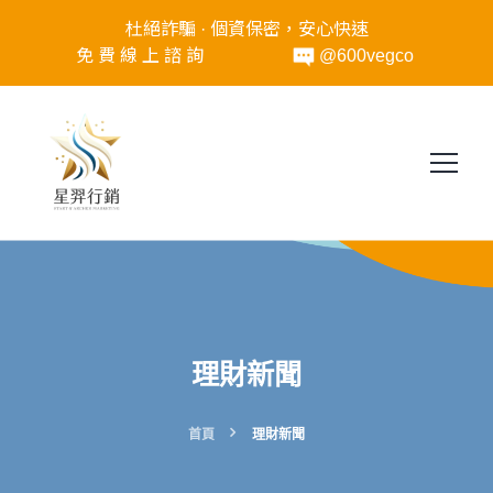
房屋二胎與房屋增貸差別？二胎房屋
杜絕詐騙 · 個資保密，安心快速
免 費 線 上 諮 詢
@600vegco
理財新聞
首頁
理財新聞