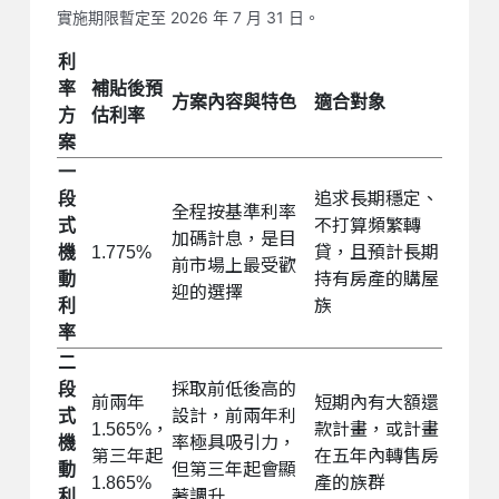
實施期限暫定至 2026 年 7 月 31 日。
利
率
補貼後預
方案內容與特色
適合對象
方
估利率
案
一
段
追求長期穩定、
全程按基準利率
式
不打算頻繁轉
加碼計息，是目
機
1.775%
貸，且預計長期
前市場上最受歡
動
持有房產的購屋
迎的選擇
利
族
率
二
段
採取前低後高的
前兩年
短期內有大額還
式
設計，前兩年利
1.565%，
款計畫，或計畫
機
率極具吸引力，
第三年起
在五年內轉售房
動
但第三年起會顯
1.865%
產的族群
利
著調升