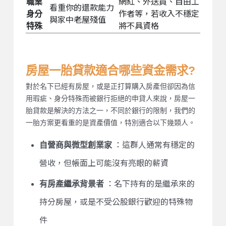
職業
網紅、外送員、自由工
看重你的還款能力
身分
作者等，若收入不穩定
與家中老屋殘值
特殊
將不具資格
房屋一胎貸款適合哪些資金需求?
對於名下已經有房屋，或是正打算購入房產但卻因為信
用瑕疵、身分特殊而被銀行拒絕的申貸人來說，房屋一
胎貸款是解決的方法之一，不同於銀行的限制，我們的
一胎方案更看重的是資產價值，特別適合以下幾類人。
自營商與微型創業家
：這群人通常有穩定的
營收，但帳面上可能沒有亮眼的薪資
有房產繼承背景者
：名下持有的是繼承來的
持分房屋，或是不受公股銀行歡迎的特殊物
件