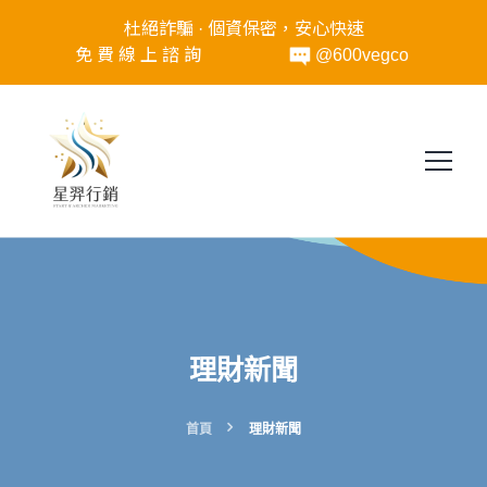
新青安貸款條件有哪些？2026 申
杜絕詐騙 · 個資保密，安心快速
免 費 線 上 諮 詢
@600vegco
理財新聞
首頁
理財新聞