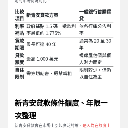
前的市場情況對比。
比較
一般銀行首購房
新青安貸款方案
項目
貸
利率
政府補貼 1.5 碼，還款利
依各行庫公告利
補貼
率最低約 1.775%
率
貸款
通常為 20 至 30
最長可達 40 年
期限
年
貸款
視房屋估價與個
最高 1,000 萬元
額度
人財力而定
自住
限制較少，但仍
需簽切結書，嚴禁轉租
限制
以自住為主
新青安貸款條件額度、年限一
次整理
新青安貸款會在市場上引起廣泛討論，
是因為在額度上