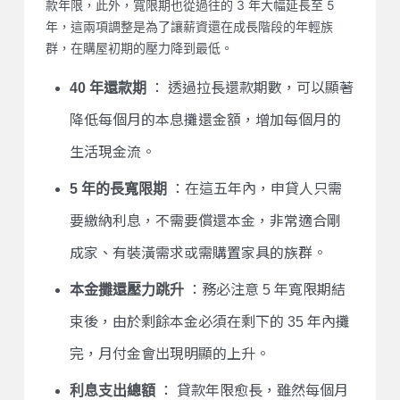
款年限，此外，寬限期也從過往的 3 年大幅延長至 5
年，這兩項調整是為了讓薪資還在成長階段的年輕族
群，在購屋初期的壓力降到最低。
40 年還款期
： 透過拉長還款期數，可以顯著
降低每個月的本息攤還金額，增加每個月的
生活現金流。
5 年的長寬限期
：在這五年內，申貸人只需
要繳納利息，不需要償還本金，非常適合剛
成家、有裝潢需求或需購置家具的族群。
本金攤還壓力跳升
：務必注意 5 年寬限期結
束後，由於剩餘本金必須在剩下的 35 年內攤
完，月付金會出現明顯的上升。
利息支出總額
： 貸款年限愈長，雖然每個月