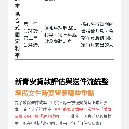
率
混
合
第一年
擔心央行短期內
式
前兩年採取固定
1.745%，
會持續升息，希
固
利率，第三年起
第二年
望在買房初期固
定
改為機動計息
1.845%
定每月支出的人
利
率
新青安貸款評估與送件流統整
準備文件時要留意哪些重點
為了確保審件效率，申貸人應一次備齊所有正本與影
本，除了身分證件外，
銀行的審查重點通常放在「房屋
買賣契約」與「財力證明」上
，此外，因應近期政策轉
嚴，現在申請時必須同步簽署一份「自住切結書」。