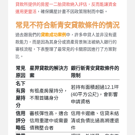
貸款所提供的房屋一二胎貸款納入評估，反而能讓資金
運用更靈活
，確保購屋計畫不因政策限制而中斷。
常見不符合新青安貸款條件的情況
過去跟我們的
中，許多申貸人並非沒有還
貸款成功案例
款能力，而是因為其身分或資產背景無法被納入銀行的
審核流程，下表整理了最常見的卡關原因進行了方案對
比。
常見
星羿貸款的解決方
銀行新青安貸款條件的
原因
案
限制
名下
若持有面積超過12.1坪
有房
有祖產房屋持分，
(40平方公尺)，會影響
屋持
不限首購身分
申請資格
分
信用
審核彈性高，適合
信用卡遲繳、信貸未結
評分
信用重建中或需要
清或負債比過高將遭退
略低
債務整合者
件